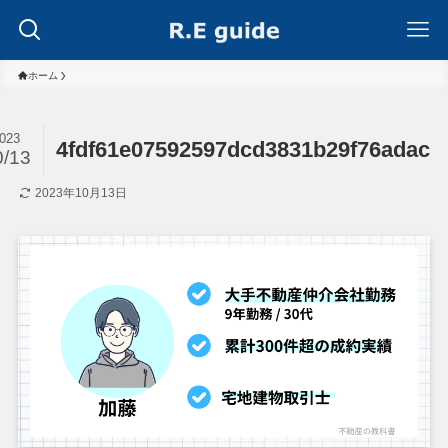
ホーム
023
4fdf61e07592597dcd3831b29f76adac
0/13
2023年10月13日